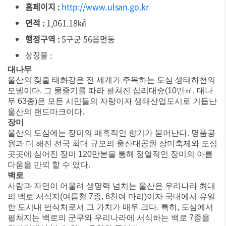
홈페이지 :
http://www.ulsan.go.kr
면적 :
1,061.18㎢
행정구역 :
5구군 56읍면동
상징물 :
대나무
울산의 젖줄 태화강은 전 세계가 주목하는 도심 생태하천의
모델이다. 그 물줄기를 따라 펼쳐진 십리대숲(10만㎡, 대나
무 63종)은 모든 시민들의 자랑이자 생태산업도시로 거듭난
울산의 랜드마크이다.
장미
울산의 도심에는 장미의 매혹적인 향기가 묻어난다. 명품공
원과 더 해진 전국 최대 규모의 울산대공원 장미축제와 도심
곳곳에 심어진 장미 120만본을 통해 정열적인 장미의 아름
다움을 만끽 할 수 있다.
백로
사람과 자연이 어울려 생명력 넘치는 울산은 우리나라 최대
의 백로 서식지(여름철 7종, 6천여 마리)이자 국내에서 유일
한 도시내 번식처로서 그 가치가 매우 크다. 특히, 도심에서
펼쳐지는 백로의 군무와 우리나라에 서식하는 백로 7종을