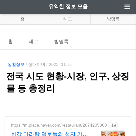
유익한 정보 모음
홈
태그
방명록
홈
태그
방명록
생활정보
/
절대미녀
/
2023. 11. 5.
전국 시도 현황-시장, 인구, 상징
물 등 총정리
https://m.place.naver.com/restaurant/2074205369
광고
한강 마라탕 덕후들의 성지 가로