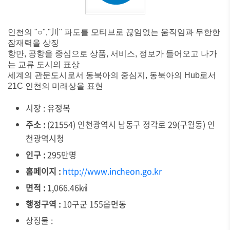
인천의 "○","川" 파도를 모티브로 끊임없는 움직임과 무한한
잠재력을 상징
항만, 공항을 중심으로 상품, 서비스, 정보가 들어오고 나가
는 교류 도시의 표상
세계의 관문도시로서 동북아의 중심지, 동북아의 Hub로서
21C 인천의 미래상을 표현
시장 : 유정복
주소 :
(21554) 인천광역시 남동구 정각로 29(구월동) 인
천광역시청
인구 :
295만명
홈페이지 :
http://www.incheon.go.kr
면적 :
1,066.46㎢
행정구역 :
10구군 155읍면동
상징물 :