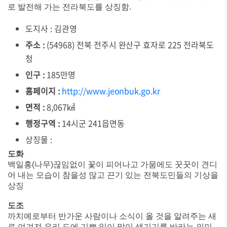
로 발전해 가는 전라북도를 상징함.
도지사 : 김관영
주소 :
(54968) 전북 전주시 완산구 효자로 225 전라북도
청
인구 :
185만명
홈페이지 :
http://www.jeonbuk.go.kr
면적 :
8,067㎢
행정구역 :
14시군 241읍면동
상징물 :
도화
백일홍(나무)끊임없이 꽃이 피어나고 가뭄에도 꿋꿋이 견디
어 내는 모습이 참을성 많고 끈기 있는 전북도민들의 기상을
상징
도조
까치예로부터 반가운 사람이나 소식이 올 것을 알려주는 새
로 여겨져 우리 도에 기쁜 일이 많이 생기기를 바라는 의미