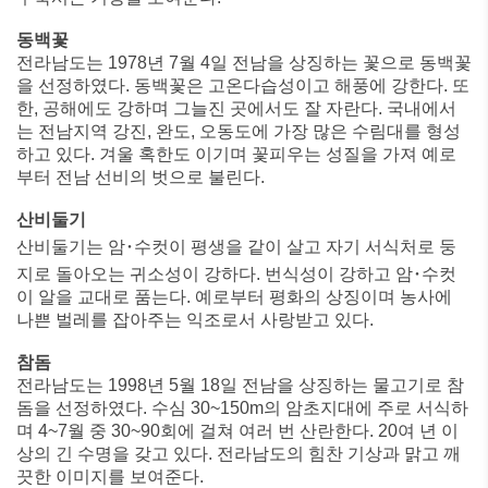
동백꽃
전라남도는 1978년 7월 4일 전남을 상징하는 꽃으로 동백꽃
을 선정하였다. 동백꽃은 고온다습성이고 해풍에 강한다. 또
한, 공해에도 강하며 그늘진 곳에서도 잘 자란다. 국내에서
는 전남지역 강진, 완도, 오동도에 가장 많은 수림대를 형성
하고 있다. 겨울 혹한도 이기며 꽃피우는 성질을 가져 예로
부터 전남 선비의 벗으로 불린다.
산비둘기
산비둘기는 암･수컷이 평생을 같이 살고 자기 서식처로 둥
지로 돌아오는 귀소성이 강하다. 번식성이 강하고 암･수컷
이 알을 교대로 품는다. 예로부터 평화의 상징이며 농사에
나쁜 벌레를 잡아주는 익조로서 사랑받고 있다.
참돔
전라남도는 1998년 5월 18일 전남을 상징하는 물고기로 참
돔을 선정하였다. 수심 30~150m의 암초지대에 주로 서식하
며 4~7월 중 30~90회에 걸쳐 여러 번 산란한다. 20여 년 이
상의 긴 수명을 갖고 있다. 전라남도의 힘찬 기상과 맑고 깨
끗한 이미지를 보여준다.