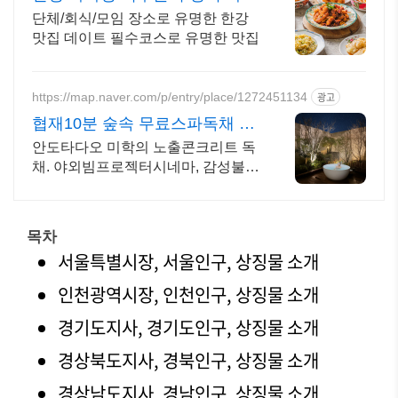
수길 웨이팅맛집
단체/회식/모임 장소로 유명한 한강
맛집 데이트 필수코스로 유명한 맛집
https://map.naver.com/p/entry/place/1272451134
광고
협재10분 숲속 무료스파독채 퀸
침대 2개 가족/커플 독채
안도타다오 미학의 노출콘크리트 독
채. 야외빔프로젝터시네마, 감성불
멍, 무료야외스파 퀸침대2개 여유로
운 숙면. 프리미엄 오베스 어메니티,
캡슐커피완비. 먼지없는 청결
목차
서울특별시장, 서울인구, 상징물 소개
인천광역시장, 인천인구, 상징물 소개
경기도지사, 경기도인구, 상징물 소개
경상북도지사, 경북인구, 상징물 소개
경상남도지사, 경남인구, 상징물 소개