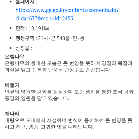
홈페이지 :
https://www.gg.go.kr/contents/contents.do?
ciIdx=677&menuId=2455
면적 :
10,191㎢
행정구역 :
31시·군 543읍·면·동
상징물 :
은행나무
은행나무의 웅대한 모습은 큰 번영을 뜻하며 양질의 목질과
과실을 맺고 신록과 단풍은 관상수로 손꼽힙니다.
비둘기
인류의 영원한 평화를 상징하며 도민 평화를 통한 조국 평화
통일의 염원을 담고 있습니다.
개나리
대량으로 도내에서 자생하며 번식이 용이하여 큰 번영을 뜻
하고 친근, 명랑, 고귀한 빛을 나타냅니다.