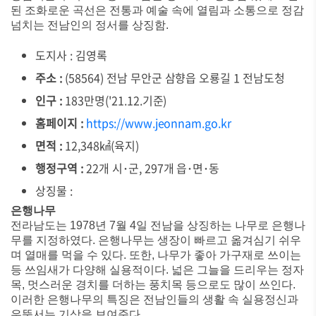
된 조화로운 곡선은 전통과 예술 속에 열림과 소통으로 정감
넘치는 전남인의 정서를 상징함.
도지사 : 김영록
주소 :
(58564) 전남 무안군 삼향읍 오룡길 1 전남도청
인구 :
183만명('21.12.기준)
홈페이지 :
https://www.jeonnam.go.kr
면적 :
12,348㎢(육지)
행정구역 :
22개 시･군, 297개 읍･면･동
상징물 :
은행나무
전라남도는 1978년 7월 4일 전남을 상징하는 나무로 은행나
무를 지정하였다. 은행나무는 생장이 빠르고 옮겨심기 쉬우
며 열매를 먹을 수 있다. 또한, 나무가 좋아 가구재로 쓰이는
등 쓰임새가 다양해 실용적이다. 넓은 그늘을 드리우는 정자
목, 멋스러운 경치를 더하는 풍치목 등으로도 많이 쓰인다.
이러한 은행나무의 특징은 전남인들의 생활 속 실용정신과
우뚝서는 기상을 보여준다.